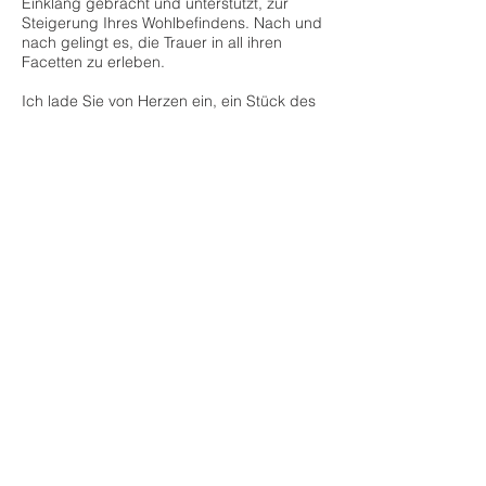
Einklang gebracht und unterstützt, zur
Steigerung Ihres Wohlbefindens. Nach und
nach gelingt es, die Trauer in all ihren
Facetten zu erleben.
Ich lade Sie von Herzen ein, ein Stück des
Weges in Begleitung zu gehen, die Trauer
bewusst zu leben, in ihr zu reifen und in ein
neues Gleichgewicht zu kommen.
Sandra Bär - Begleitende Kinesiologin
Alpweg 1 · 87474 Buchenberg-
Kreuzthal · Tel
07569 1332
·
kinesiologie-
baer@web.de
Impressum
Datenschutz
© 2021 Sandra Bär - Begleitende
Kinesiologin