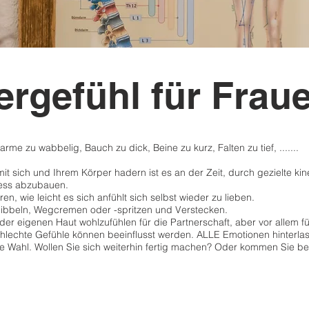
ergefühl für Frau
rme zu wabbelig, Bauch zu dick, Beine zu kurz, Falten zu tief, .......
t sich und Ihrem Körper hadern ist es an der Zeit, durch gezielte kin
ress abzubauen.
n, wie leicht es sich anfühlt sich selbst wieder zu lieben.
bbeln, Wegcremen oder -spritzen und Verstecken.
n der eigenen Haut wohlzufühlen für die Partnerschaft, aber vor allem fü
hlechte Gefühle können beeinflusst werden. ALLE Emotionen hinterla
e Wahl. Wollen Sie sich weiterhin fertig machen? Oder kommen Sie be
Sandra Bär - Begleitende Kinesiologin